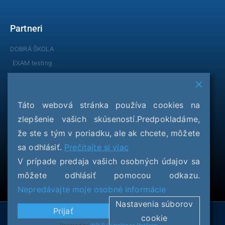
Partneri
DOBRÁ ŠKOLA
EXAM testing
Talentída
Cesty k dobrej škole
Táto webová stránka používa cookies na
Evaluačné dotazníky EDO
Testovania
zlepšenie vašich skúseností.Predpokladáme,
že ste s tým v poriadku, ale ak chcete, môžete
KOMPARO 4
sa odhlásiť.
Prečítajte si viac
KOMPARO 6
V prípade predaja vašich osobných údajov sa
KOMPARO 8
môžete odhlásiť pomocou odkazu.
KOMPARO 9
Nepredávajte moje osobné informácie
Nastavenia súborov
Prijať
cookie
© EXAM testing 2026 všetky práva rezervované