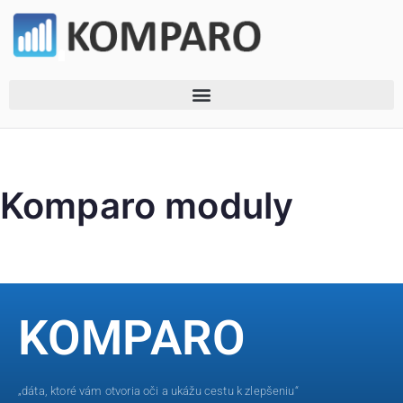
Komparo moduly
KOMPARO
„dáta, ktoré vám otvoria oči a ukážu cestu k zlepšeniu“