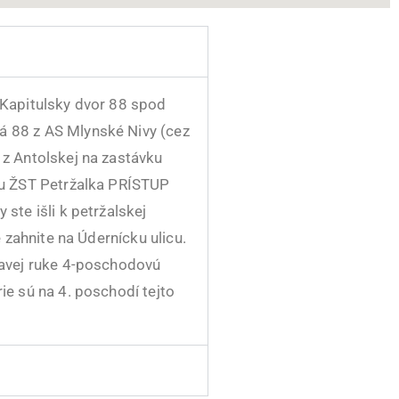
 Kapitulsky dvor 88 spod
 88 z AS Mlynské Nivy (cez
z Antolskej na zastávku
ku ŽST Petržalka PRÍSTUP
 ste išli
k petržalskej
e zahnite na Údernícku ulicu.
ľavej ruke 4-poschodovú
ie sú na 4. poschodí tejto