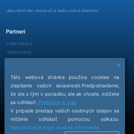
„dáta, ktoré vám otvoria oči a ukážu cestu k zlepšeniu“
Partneri
DOBRÁ ŠKOLA
EXAM testing
Talentída
Cesty k dobrej škole
Táto webová stránka používa cookies na
Evaluačné dotazníky EDO
Testovania
zlepšenie vašich skúseností.Predpokladáme,
že ste s tým v poriadku, ale ak chcete, môžete
KOMPARO 4
sa odhlásiť.
Prečítajte si viac
KOMPARO 6
V prípade predaja vašich osobných údajov sa
KOMPARO 8
môžete odhlásiť pomocou odkazu.
KOMPARO 9
Nepredávajte moje osobné informácie